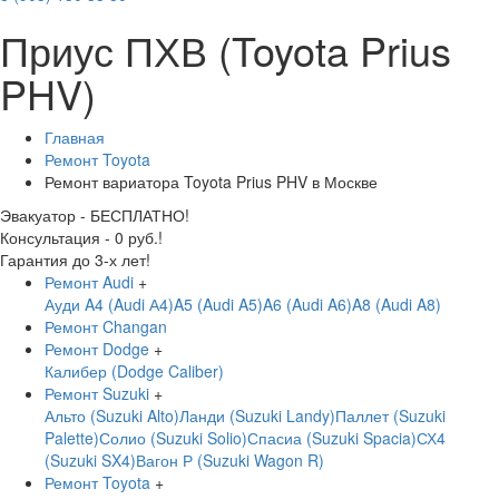
Приус ПХВ (Toyota Prius
PHV)
Главная
Ремонт Toyota
Ремонт вариатора Toyota Prius PHV в Москве
Эвакуатор - БЕСПЛАТНО!
Консультация - 0 руб.!
Гарантия до 3-х лет!
Ремонт Audi
+
Ауди A4 (Audi А4)
A5 (Audi A5)
A6 (Audi A6)
A8 (Audi A8)
Ремонт Changan
Ремонт Dodge
+
Калибер (Dodge Caliber)
Ремонт Suzuki
+
Альто (Suzuki Alto)
Ланди (Suzuki Landy)
Паллет (Suzuki
Palette)
Солио (Suzuki Solio)
Спасиа (Suzuki Spacia)
СХ4
(Suzuki SX4)
Вагон Р (Suzuki Wagon R)
Ремонт Toyota
+