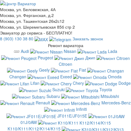
Москва, ул. Беловежская, 4А
Москва, ул. Ферганская, д.2
Москва, ул. Ташкентская 26к2с12
Москва, ул. Шереметьевская 85б стр 2
Эвакуатор до сервиса - БЕСПЛАТНО!
8 (903) 130 38 80
Заказать звонок
Ремонт вариатора
Audi
Nissan
Lada
Peugeot
Джип
Citroen
Geely
Fiat
Changan
Exeed
Omoda
Lifan
Chery
Dodge
Suzuki
Toyota
Subaru
Mitsubishi
Renault
Mercedes-Benz
Infiniti
JF011E/JF015E
01J/0AW
K110/K111/K112/K114/K115