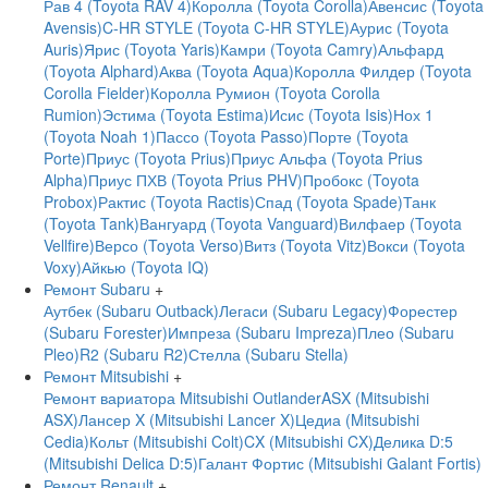
Рав 4 (Toyota RAV 4)
Королла (Toyota Corolla)
Авенсис (Toyota
Avensis)
C-HR STYLE (Toyota C-HR STYLE)
Аурис (Toyota
Auris)
Ярис (Toyota Yaris)
Камри (Toyota Camry)
Альфард
(Toyota Alphard)
Аква (Toyota Aqua)
Королла Филдер (Toyota
Corolla Fielder)
Королла Румион (Toyota Corolla
Rumion)
Эстима (Toyota Estima)
Исис (Toyota Isis)
Нох 1
(Toyota Noah 1)
Пассо (Toyota Passo)
Порте (Toyota
Porte)
Приус (Toyota Prius)
Приус Альфа (Toyota Prius
Alpha)
Приус ПХВ (Toyota Prius PHV)
Пробокс (Toyota
Probox)
Рактис (Toyota Ractis)
Спад (Toyota Spade)
Танк
(Toyota Tank)
Вангуард (Toyota Vanguard)
Вилфаер (Toyota
Vellfire)
Версо (Toyota Verso)
Витз (Toyota Vitz)
Вокси (Toyota
Voxy)
Айкью (Toyota IQ)
Ремонт Subaru
+
Аутбек (Subaru Outback)
Легаси (Subaru Legacy)
Форестер
(Subaru Forester)
Импреза (Subaru Impreza)
Плео (Subaru
Pleo)
R2 (Subaru R2)
Стелла (Subaru Stella)
Ремонт Mitsubishi
+
Ремонт вариатора Mitsubishi Outlander
ASX (Mitsubishi
ASX)
Лансер X (Mitsubishi Lancer X)
Цедиа (Mitsubishi
Cedia)
Кольт (Mitsubishi Colt)
CX (Mitsubishi CX)
Делика D:5
(Mitsubishi Delica D:5)
Галант Фортис (Mitsubishi Galant Fortis)
Ремонт Renault
+