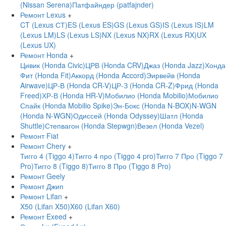
(Nissan Serena)
Патфайндер (patfajnder)
Ремонт Lexus
+
CT (Lexus СТ)
ES (Lexus ES)
GS (Lexus GS)
IS (Lexus IS)
LM
(Lexus LM)
LS (Lexus LS)
NX (Lexus NX)
RX (Lexus RX)
UX
(Lexus UX)
Ремонт Honda
+
Цивик (Honda Civic)
ЦРВ (Honda CRV)
Джаз (Honda Jazz)
Хонда
Фит (Honda Fit)
Аккорд (Honda Accord)
Эирвейв (Honda
Airwave)
ЦР-В (Honda CR-V)
ЦР-З (Honda CR-Z)
Фрид (Honda
Freed)
ХР-В (Honda HR-V)
Мобилио (Honda Mobilio)
Мобилио
Спайк (Honda Mobilio Spike)
Эн-Бокс (Honda N-BOX)
N-WGN
(Honda N-WGN)
Одиссей (Honda Odyssey)
Шатл (Honda
Shuttle)
Степвагон (Honda Stepwgn)
Везел (Honda Vezel)
Ремонт Fiat
Ремонт Chery
+
Тигго 4 (Tiggo 4)
Тигго 4 про (Tiggo 4 pro)
Тигго 7 Про (Tiggo 7
Pro)
Тигго 8 (Tiggo 8)
Тигго 8 Про (Tiggo 8 Pro)
Ремонт Geely
Ремонт Джип
Ремонт Lifan
+
X50 (Lifan X50)
X60 (Lifan X60)
Ремонт Exeed
+