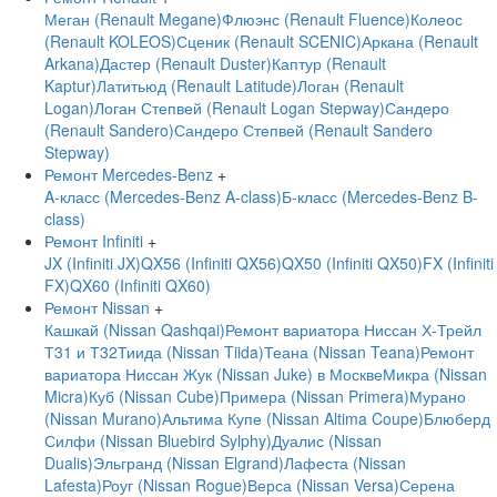
Меган (Renault Megane)
Флюэнс (Renault Fluence)
Колеос
(Renault KOLEOS)
Сценик (Renault SCENIC)
Аркана (Renault
Arkana)
Дастер (Renault Duster)
Каптур (Renault
Kaptur)
Латитьюд (Renault Latitude)
Логан (Renault
Logan)
Логан Степвей (Renault Logan Stepway)
Сандеро
(Renault Sandero)
Сандеро Степвей (Renault Sandero
Stepway)
Ремонт Mercedes-Benz
+
A-класс (Mercedes-Benz A-class)
Б-класс (Mercedes-Benz B-
class)
Ремонт Infiniti
+
JX (Infiniti JX)
QX56 (Infiniti QX56)
QX50 (Infiniti QX50)
FX (Infiniti
FX)
QX60 (Infiniti QX60)
Ремонт Nissan
+
Кашкай (Nissan Qashqai)
Ремонт вариатора Ниссан Х-Трейл
Т31 и Т32
Тиида (Nissan Tiida)
Теана (Nissan Teana)
Ремонт
вариатора Ниссан Жук (Nissan Juke) в Москве
Микра (Nissan
Micra)
Куб (Nissan Cube)
Примера (Nissan Primera)
Мурано
(Nissan Murano)
Альтима Купе (Nissan Altima Coupe)
Блюберд
Силфи (Nissan Bluebird Sylphy)
Дуалис (Nissan
Dualis)
Эльгранд (Nissan Elgrand)
Лафеста (Nissan
Lafesta)
Роуг (Nissan Rogue)
Верса (Nissan Versa)
Серена