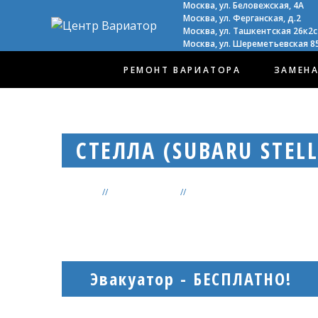
Москва, ул. Беловежская, 4А
Москва, ул. Ферганская, д.2
Москва, ул. Ташкентская 26к2с
Москва, ул. Шереметьевская 85
РЕМОНТ ВАРИАТОРА
ЗАМЕНА
СТЕЛЛА (SUBARU STELL
Главная
Ремонт Subaru
Ремонт вариатора Subaru Stell
Эвакуатор - БЕСПЛАТНО!