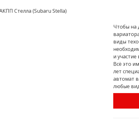
Чтобы на 
вариатора 
виды техо
необходим
и участие
Всё это и
лет специ
автомат в
любые ви