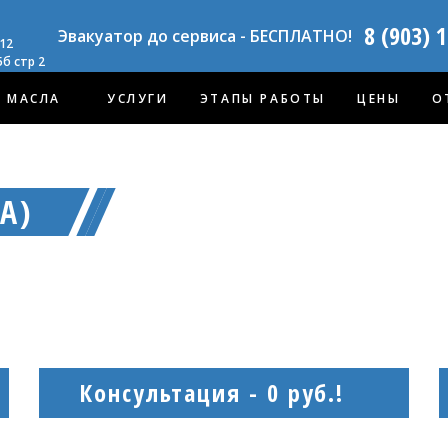
8 (903) 
Эвакуатор до сервиса - БЕСПЛАТНО!
12
б стр 2
 МАСЛА
УСЛУГИ
ЭТАПЫ РАБОТЫ
ЦЕНЫ
О
A)
a в Москве
Консультация - 0 руб.!