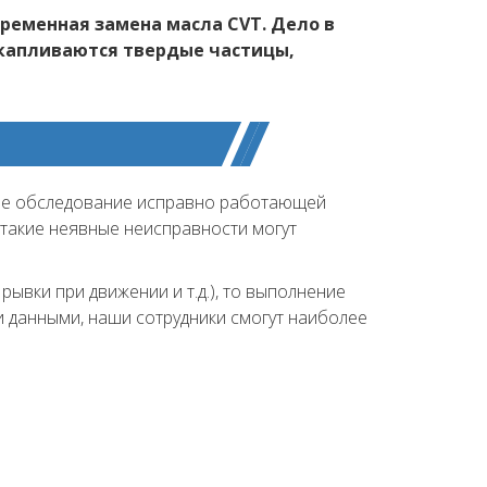
ременная замена масла CVT. Дело в
накапливаются твердые частицы,
овое обследование исправно работающей
 такие неявные неисправности могут
ывки при движении и т.д.), то выполнение
и данными, наши сотрудники смогут наиболее
.