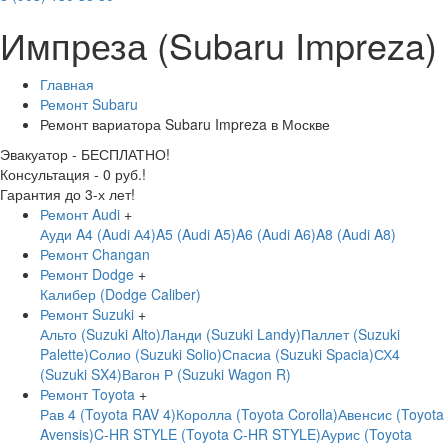
Импреза (Subaru Impreza)
Главная
Ремонт Subaru
Ремонт вариатора Subaru Impreza в Москве
Эвакуатор - БЕСПЛАТНО!
Консультация - 0 руб.!
Гарантия до 3-х лет!
Ремонт Audi
+
Ауди A4 (Audi А4)
A5 (Audi A5)
A6 (Audi A6)
A8 (Audi A8)
Ремонт Changan
Ремонт Dodge
+
Калибер (Dodge Caliber)
Ремонт Suzuki
+
Альто (Suzuki Alto)
Ланди (Suzuki Landy)
Паллет (Suzuki
Palette)
Солио (Suzuki Solio)
Спасиа (Suzuki Spacia)
СХ4
(Suzuki SX4)
Вагон Р (Suzuki Wagon R)
Ремонт Toyota
+
Рав 4 (Toyota RAV 4)
Королла (Toyota Corolla)
Авенсис (Toyota
Avensis)
C-HR STYLE (Toyota C-HR STYLE)
Аурис (Toyota