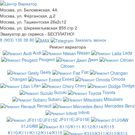
Москва, ул. Беловежская, 4А
Москва, ул. Ферганская, д.2
Москва, ул. Ташкентская 26к2с12
Москва, ул. Шереметьевская 85б стр 2
Эвакуатор до сервиса - БЕСПЛАТНО!
8 (903) 130 38 80
Заказать звонок
Ремонт вариатора
Audi
Nissan
Lada
Peugeot
Джип
Citroen
Geely
Fiat
Changan
Exeed
Omoda
Lifan
Chery
Dodge
Suzuki
Toyota
Subaru
Mitsubishi
Renault
Mercedes-Benz
Infiniti
JF011E/JF015E
01J/0AW
K110/K111/K112/K114/K115