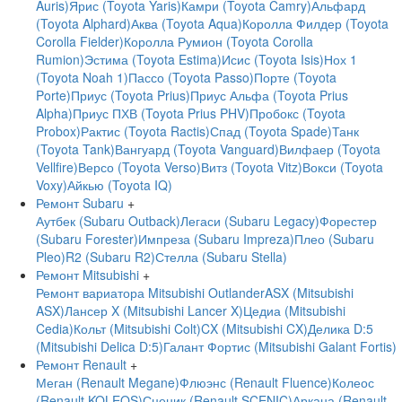
Auris)
Ярис (Toyota Yaris)
Камри (Toyota Camry)
Альфард
(Toyota Alphard)
Аква (Toyota Aqua)
Королла Филдер (Toyota
Corolla Fielder)
Королла Румион (Toyota Corolla
Rumion)
Эстима (Toyota Estima)
Исис (Toyota Isis)
Нох 1
(Toyota Noah 1)
Пассо (Toyota Passo)
Порте (Toyota
Porte)
Приус (Toyota Prius)
Приус Альфа (Toyota Prius
Alpha)
Приус ПХВ (Toyota Prius PHV)
Пробокс (Toyota
Probox)
Рактис (Toyota Ractis)
Спад (Toyota Spade)
Танк
(Toyota Tank)
Вангуард (Toyota Vanguard)
Вилфаер (Toyota
Vellfire)
Версо (Toyota Verso)
Витз (Toyota Vitz)
Вокси (Toyota
Voxy)
Айкью (Toyota IQ)
Ремонт Subaru
+
Аутбек (Subaru Outback)
Легаси (Subaru Legacy)
Форестер
(Subaru Forester)
Импреза (Subaru Impreza)
Плео (Subaru
Pleo)
R2 (Subaru R2)
Стелла (Subaru Stella)
Ремонт Mitsubishi
+
Ремонт вариатора Mitsubishi Outlander
ASX (Mitsubishi
ASX)
Лансер X (Mitsubishi Lancer X)
Цедиа (Mitsubishi
Cedia)
Кольт (Mitsubishi Colt)
CX (Mitsubishi CX)
Делика D:5
(Mitsubishi Delica D:5)
Галант Фортис (Mitsubishi Galant Fortis)
Ремонт Renault
+
Меган (Renault Megane)
Флюэнс (Renault Fluence)
Колеос
(Renault KOLEOS)
Сценик (Renault SCENIC)
Аркана (Renault