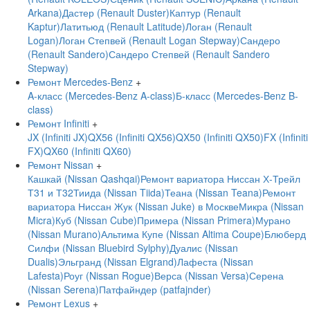
Arkana)
Дастер (Renault Duster)
Каптур (Renault
Kaptur)
Латитьюд (Renault Latitude)
Логан (Renault
Logan)
Логан Степвей (Renault Logan Stepway)
Сандеро
(Renault Sandero)
Сандеро Степвей (Renault Sandero
Stepway)
Ремонт Mercedes-Benz
+
A-класс (Mercedes-Benz A-class)
Б-класс (Mercedes-Benz B-
class)
Ремонт Infiniti
+
JX (Infiniti JX)
QX56 (Infiniti QX56)
QX50 (Infiniti QX50)
FX (Infiniti
FX)
QX60 (Infiniti QX60)
Ремонт Nissan
+
Кашкай (Nissan Qashqai)
Ремонт вариатора Ниссан Х-Трейл
Т31 и Т32
Тиида (Nissan Tiida)
Теана (Nissan Teana)
Ремонт
вариатора Ниссан Жук (Nissan Juke) в Москве
Микра (Nissan
Micra)
Куб (Nissan Cube)
Примера (Nissan Primera)
Мурано
(Nissan Murano)
Альтима Купе (Nissan Altima Coupe)
Блюберд
Силфи (Nissan Bluebird Sylphy)
Дуалис (Nissan
Dualis)
Эльгранд (Nissan Elgrand)
Лафеста (Nissan
Lafesta)
Роуг (Nissan Rogue)
Верса (Nissan Versa)
Серена
(Nissan Serena)
Патфайндер (patfajnder)
Ремонт Lexus
+