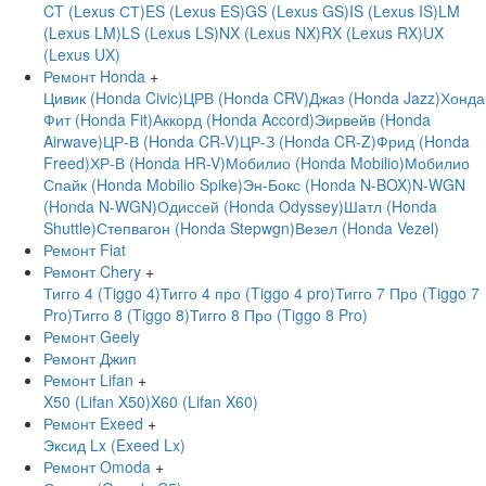
CT (Lexus СТ)
ES (Lexus ES)
GS (Lexus GS)
IS (Lexus IS)
LM
(Lexus LM)
LS (Lexus LS)
NX (Lexus NX)
RX (Lexus RX)
UX
(Lexus UX)
Ремонт Honda
+
Цивик (Honda Civic)
ЦРВ (Honda CRV)
Джаз (Honda Jazz)
Хонда
Фит (Honda Fit)
Аккорд (Honda Accord)
Эирвейв (Honda
Airwave)
ЦР-В (Honda CR-V)
ЦР-З (Honda CR-Z)
Фрид (Honda
Freed)
ХР-В (Honda HR-V)
Мобилио (Honda Mobilio)
Мобилио
Спайк (Honda Mobilio Spike)
Эн-Бокс (Honda N-BOX)
N-WGN
(Honda N-WGN)
Одиссей (Honda Odyssey)
Шатл (Honda
Shuttle)
Степвагон (Honda Stepwgn)
Везел (Honda Vezel)
Ремонт Fiat
Ремонт Chery
+
Тигго 4 (Tiggo 4)
Тигго 4 про (Tiggo 4 pro)
Тигго 7 Про (Tiggo 7
Pro)
Тигго 8 (Tiggo 8)
Тигго 8 Про (Tiggo 8 Pro)
Ремонт Geely
Ремонт Джип
Ремонт Lifan
+
X50 (Lifan X50)
X60 (Lifan X60)
Ремонт Exeed
+
Эксид Lx (Exeed Lx)
Ремонт Omoda
+