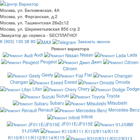
Москва, ул. Беловежская, 4А
Москва, ул. Ферганская, д.2
Москва, ул. Ташкентская 26к2с12
Москва, ул. Шереметьевская 85б стр 2
Эвакуатор до сервиса - БЕСПЛАТНО!
8 (903) 130 38 80
Заказать звонок
Ремонт вариатора
Audi
Nissan
Lada
Peugeot
Джип
Citroen
Geely
Fiat
Changan
Exeed
Omoda
Lifan
Chery
Dodge
Suzuki
Toyota
Subaru
Mitsubishi
Renault
Mercedes-Benz
Infiniti
JF011E/JF015E
01J/0AW
K110/K111/K112/K114/K115