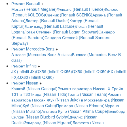
Ремонт Renault
+
Меган (Renault Megane)
Флюэнс (Renault Fluence)
Колеос
(Renault KOLEOS)
Сценик (Renault SCENIC)
Аркана (Renault
Arkana)
Дастер (Renault Duster)
Каптур (Renault
Kaptur)
Латитьюд (Renault Latitude)
Логан (Renault
Logan)
Логан Степвей (Renault Logan Stepway)
Сандеро
(Renault Sandero)
Сандеро Степвей (Renault Sandero
Stepway)
Ремонт Mercedes-Benz
+
A-класс (Mercedes-Benz A-class)
Б-класс (Mercedes-Benz B-
class)
Ремонт Infiniti
+
JX (Infiniti JX)
QX56 (Infiniti QX56)
QX50 (Infiniti QX50)
FX (Infiniti
FX)
QX60 (Infiniti QX60)
Ремонт Nissan
+
Кашкай (Nissan Qashqai)
Ремонт вариатора Ниссан Х-Трейл
Т31 и Т32
Тиида (Nissan Tiida)
Теана (Nissan Teana)
Ремонт
вариатора Ниссан Жук (Nissan Juke) в Москве
Микра (Nissan
Micra)
Куб (Nissan Cube)
Примера (Nissan Primera)
Мурано
(Nissan Murano)
Альтима Купе (Nissan Altima Coupe)
Блюберд
Силфи (Nissan Bluebird Sylphy)
Дуалис (Nissan
Dualis)
Эльгранд (Nissan Elgrand)
Лафеста (Nissan