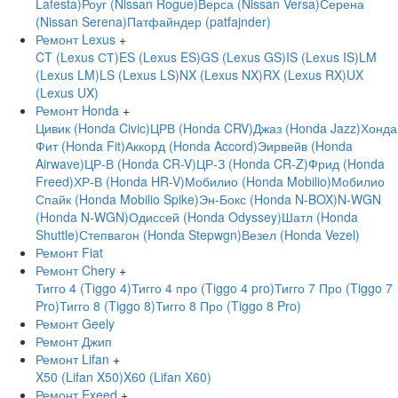
Lafesta)
Роуг (Nissan Rogue)
Верса (Nissan Versa)
Серена
(Nissan Serena)
Патфайндер (patfajnder)
Ремонт Lexus
+
CT (Lexus СТ)
ES (Lexus ES)
GS (Lexus GS)
IS (Lexus IS)
LM
(Lexus LM)
LS (Lexus LS)
NX (Lexus NX)
RX (Lexus RX)
UX
(Lexus UX)
Ремонт Honda
+
Цивик (Honda Civic)
ЦРВ (Honda CRV)
Джаз (Honda Jazz)
Хонда
Фит (Honda Fit)
Аккорд (Honda Accord)
Эирвейв (Honda
Airwave)
ЦР-В (Honda CR-V)
ЦР-З (Honda CR-Z)
Фрид (Honda
Freed)
ХР-В (Honda HR-V)
Мобилио (Honda Mobilio)
Мобилио
Спайк (Honda Mobilio Spike)
Эн-Бокс (Honda N-BOX)
N-WGN
(Honda N-WGN)
Одиссей (Honda Odyssey)
Шатл (Honda
Shuttle)
Степвагон (Honda Stepwgn)
Везел (Honda Vezel)
Ремонт Fiat
Ремонт Chery
+
Тигго 4 (Tiggo 4)
Тигго 4 про (Tiggo 4 pro)
Тигго 7 Про (Tiggo 7
Pro)
Тигго 8 (Tiggo 8)
Тигго 8 Про (Tiggo 8 Pro)
Ремонт Geely
Ремонт Джип
Ремонт Lifan
+
X50 (Lifan X50)
X60 (Lifan X60)
Ремонт Exeed
+