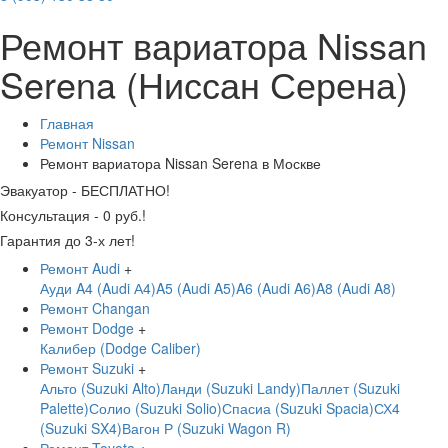
Ремонт вариатора Nissan
Serena (Ниссан Серена)
Главная
Ремонт Nissan
Ремонт вариатора Nissan Serena в Москве
Эвакуатор - БЕСПЛАТНО!
Консультация - 0 руб.!
Гарантия до 3-х лет!
Ремонт Audi
+
Ауди A4 (Audi А4)
A5 (Audi A5)
A6 (Audi A6)
A8 (Audi A8)
Ремонт Changan
Ремонт Dodge
+
Калибер (Dodge Caliber)
Ремонт Suzuki
+
Альто (Suzuki Alto)
Ланди (Suzuki Landy)
Паллет (Suzuki
Palette)
Солио (Suzuki Solio)
Спасиа (Suzuki Spacia)
СХ4
(Suzuki SX4)
Вагон Р (Suzuki Wagon R)