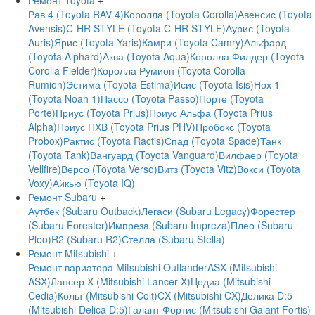
Ремонт Toyota
+
Рав 4 (Toyota RAV 4)
Королла (Toyota Corolla)
Авенсис (Toyota
Avensis)
C-HR STYLE (Toyota C-HR STYLE)
Аурис (Toyota
Auris)
Ярис (Toyota Yaris)
Камри (Toyota Camry)
Альфард
(Toyota Alphard)
Аква (Toyota Aqua)
Королла Филдер (Toyota
Corolla Fielder)
Королла Румион (Toyota Corolla
Rumion)
Эстима (Toyota Estima)
Исис (Toyota Isis)
Нох 1
(Toyota Noah 1)
Пассо (Toyota Passo)
Порте (Toyota
Porte)
Приус (Toyota Prius)
Приус Альфа (Toyota Prius
Alpha)
Приус ПХВ (Toyota Prius PHV)
Пробокс (Toyota
Probox)
Рактис (Toyota Ractis)
Спад (Toyota Spade)
Танк
(Toyota Tank)
Вангуард (Toyota Vanguard)
Вилфаер (Toyota
Vellfire)
Версо (Toyota Verso)
Витз (Toyota Vitz)
Вокси (Toyota
Voxy)
Айкью (Toyota IQ)
Ремонт Subaru
+
Аутбек (Subaru Outback)
Легаси (Subaru Legacy)
Форестер
(Subaru Forester)
Импреза (Subaru Impreza)
Плео (Subaru
Pleo)
R2 (Subaru R2)
Стелла (Subaru Stella)
Ремонт Mitsubishi
+
Ремонт вариатора Mitsubishi Outlander
ASX (Mitsubishi
ASX)
Лансер X (Mitsubishi Lancer X)
Цедиа (Mitsubishi
Cedia)
Кольт (Mitsubishi Colt)
CX (Mitsubishi CX)
Делика D:5
(Mitsubishi Delica D:5)
Галант Фортис (Mitsubishi Galant Fortis)