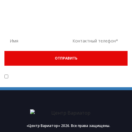
ЕСТЬ ВОПРОСЫ? ОСТАВЬТЕ ЗАЯВКУ
ОСТАВЬТЕ ВАШ НОМЕР ТЕЛЕФОНА И ВАМ ПОЗВОНЯТ В
БЛИЖАЙШЕЕ ВРЕМЯ
ОТПРАВИТЬ
Даю согласие на обработку и хранение своих персональных
данных в соответствии с
Политикой Конфиденциальности
«Центр Вариатор» 2026.
Все права защищены.