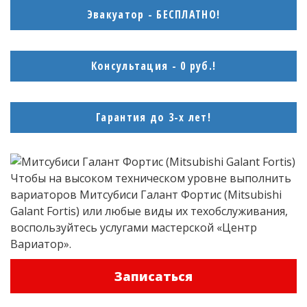
Эвакуатор - БЕСПЛАТНО!
Москва, ул. Беловежская, 4А
Москва, ул. Ферганская, д.2
Консультация - 0 руб.!
Москва, ул. Ташкентская 26к2с12
Москва, ул. Шереметьевская 85б стр 2
Гарантия до 3-х лет!
ЗАКАЗАТЬ ЗВОНОК
Чтобы на высоком техническом уровне выполнить
вариаторов Митсубиси Галант Фортис (Mitsubishi
Galant Fortis) или любые виды их техобслуживания,
воспользуйтесь услугами мастерской «Центр
Вариатор».
Записаться