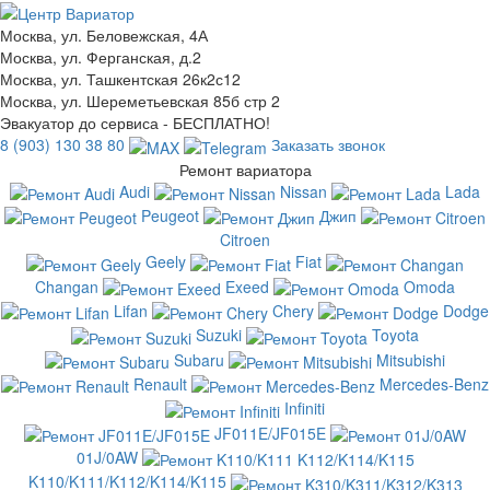
Москва, ул. Беловежская, 4А
Москва, ул. Ферганская, д.2
Москва, ул. Ташкентская 26к2с12
Москва, ул. Шереметьевская 85б стр 2
Эвакуатор до сервиса - БЕСПЛАТНО!
8 (903) 130 38 80
Заказать звонок
Ремонт вариатора
Audi
Nissan
Lada
Peugeot
Джип
Citroen
Geely
Fiat
Changan
Exeed
Omoda
Lifan
Chery
Dodge
Suzuki
Toyota
Subaru
Mitsubishi
Renault
Mercedes-Benz
Infiniti
JF011E/JF015E
01J/0AW
K110/K111/K112/K114/K115