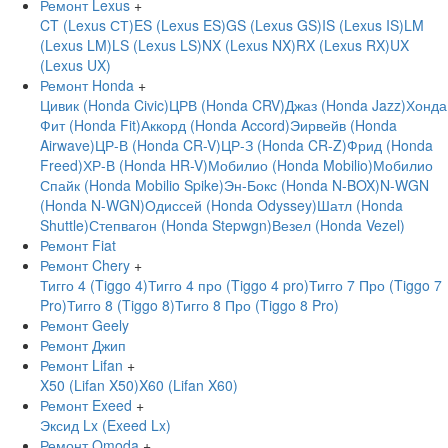
Ремонт Lexus
+
CT (Lexus СТ)
ES (Lexus ES)
GS (Lexus GS)
IS (Lexus IS)
LM
(Lexus LM)
LS (Lexus LS)
NX (Lexus NX)
RX (Lexus RX)
UX
(Lexus UX)
Ремонт Honda
+
Цивик (Honda Civic)
ЦРВ (Honda CRV)
Джаз (Honda Jazz)
Хонда
Фит (Honda Fit)
Аккорд (Honda Accord)
Эирвейв (Honda
Airwave)
ЦР-В (Honda CR-V)
ЦР-З (Honda CR-Z)
Фрид (Honda
Freed)
ХР-В (Honda HR-V)
Мобилио (Honda Mobilio)
Мобилио
Спайк (Honda Mobilio Spike)
Эн-Бокс (Honda N-BOX)
N-WGN
(Honda N-WGN)
Одиссей (Honda Odyssey)
Шатл (Honda
Shuttle)
Степвагон (Honda Stepwgn)
Везел (Honda Vezel)
Ремонт Fiat
Ремонт Chery
+
Тигго 4 (Tiggo 4)
Тигго 4 про (Tiggo 4 pro)
Тигго 7 Про (Tiggo 7
Pro)
Тигго 8 (Tiggo 8)
Тигго 8 Про (Tiggo 8 Pro)
Ремонт Geely
Ремонт Джип
Ремонт Lifan
+
X50 (Lifan X50)
X60 (Lifan X60)
Ремонт Exeed
+
Эксид Lx (Exeed Lx)
Ремонт Omoda
+