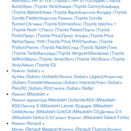
Avensis)
C-HR STYLE (Toyota C-HR STYLE)
Аурис (Toyota
Auris)
Ярис (Toyota Yaris)
Камри (Toyota Camry)
Альфард
(Toyota Alphard)
Аква (Toyota Aqua)
Королла Филдер (Toyota
Corolla Fielder)
Королла Румион (Toyota Corolla
Rumion)
Эстима (Toyota Estima)
Исис (Toyota Isis)
Нох 1
(Toyota Noah 1)
Пассо (Toyota Passo)
Порте (Toyota
Porte)
Приус (Toyota Prius)
Приус Альфа (Toyota Prius
Alpha)
Приус ПХВ (Toyota Prius PHV)
Пробокс (Toyota
Probox)
Рактис (Toyota Ractis)
Спад (Toyota Spade)
Танк
(Toyota Tank)
Вангуард (Toyota Vanguard)
Вилфаер (Toyota
Vellfire)
Версо (Toyota Verso)
Витз (Toyota Vitz)
Вокси (Toyota
Voxy)
Айкью (Toyota IQ)
Ремонт Subaru
+
Аутбек (Subaru Outback)
Легаси (Subaru Legacy)
Форестер
(Subaru Forester)
Импреза (Subaru Impreza)
Плео (Subaru
Pleo)
R2 (Subaru R2)
Стелла (Subaru Stella)
Ремонт Mitsubishi
+
Ремонт вариатора Mitsubishi Outlander
ASX (Mitsubishi
ASX)
Лансер X (Mitsubishi Lancer X)
Цедиа (Mitsubishi
Cedia)
Кольт (Mitsubishi Colt)
CX (Mitsubishi CX)
Делика D:5
(Mitsubishi Delica D:5)
Галант Фортис (Mitsubishi Galant Fortis)
Ремонт Renault
+
Меган (Renault Megane)
Флюэнс (Renault Fluence)
Колеос