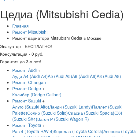
Цедиа (Mitsubishi Cedia)
Главная
Ремонт Mitsubishi
Ремонт вариатора Mitsubishi Cedia в Москве
Эвакуатор - БЕСПЛАТНО!
Консультация - 0 руб.!
Гарантия до 3-х лет!
Ремонт Audi
+
Ауди A4 (Audi А4)
A5 (Audi A5)
A6 (Audi A6)
A8 (Audi A8)
Ремонт Changan
Ремонт Dodge
+
Калибер (Dodge Caliber)
Ремонт Suzuki
+
Альто (Suzuki Alto)
Ланди (Suzuki Landy)
Паллет (Suzuki
Palette)
Солио (Suzuki Solio)
Спасиа (Suzuki Spacia)
СХ4
(Suzuki SX4)
Вагон Р (Suzuki Wagon R)
Ремонт Toyota
+
Рав 4 (Toyota RAV 4)
Королла (Toyota Corolla)
Авенсис (Toyota