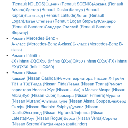
(Renault KOLEOS)
Сценик (Renault SCENIC)
Аркана (Renault
Arkana)
Дастер (Renault Duster)
Каптур (Renault
Kaptur)
Латитьюд (Renault Latitude)
Логан (Renault
Logan)
Логан Степвей (Renault Logan Stepway)
Сандеро
(Renault Sandero)
Сандеро Степвей (Renault Sandero
Stepway)
Ремонт Mercedes-Benz
+
A-класс (Mercedes-Benz A-class)
Б-класс (Mercedes-Benz B-
class)
Ремонт Infiniti
+
JX (Infiniti JX)
QX56 (Infiniti QX56)
QX50 (Infiniti QX50)
FX (Infiniti
FX)
QX60 (Infiniti QX60)
Ремонт Nissan
+
Кашкай (Nissan Qashqai)
Ремонт вариатора Ниссан Х-Трейл
Т31 и Т32
Тиида (Nissan Tiida)
Теана (Nissan Teana)
Ремонт
вариатора Ниссан Жук (Nissan Juke) в Москве
Микра (Nissan
Micra)
Куб (Nissan Cube)
Примера (Nissan Primera)
Мурано
(Nissan Murano)
Альтима Купе (Nissan Altima Coupe)
Блюберд
Силфи (Nissan Bluebird Sylphy)
Дуалис (Nissan
Dualis)
Эльгранд (Nissan Elgrand)
Лафеста (Nissan
Lafesta)
Роуг (Nissan Rogue)
Верса (Nissan Versa)
Серена
(Nissan Serena)
Патфайндер (patfajnder)