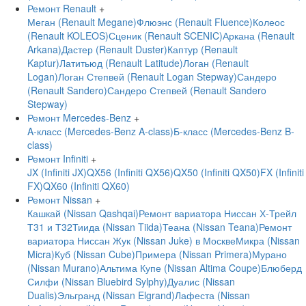
Ремонт Renault
+
Меган (Renault Megane)
Флюэнс (Renault Fluence)
Колеос
(Renault KOLEOS)
Сценик (Renault SCENIC)
Аркана (Renault
Arkana)
Дастер (Renault Duster)
Каптур (Renault
Kaptur)
Латитьюд (Renault Latitude)
Логан (Renault
Logan)
Логан Степвей (Renault Logan Stepway)
Сандеро
(Renault Sandero)
Сандеро Степвей (Renault Sandero
Stepway)
Ремонт Mercedes-Benz
+
A-класс (Mercedes-Benz A-class)
Б-класс (Mercedes-Benz B-
class)
Ремонт Infiniti
+
JX (Infiniti JX)
QX56 (Infiniti QX56)
QX50 (Infiniti QX50)
FX (Infiniti
FX)
QX60 (Infiniti QX60)
Ремонт Nissan
+
Кашкай (Nissan Qashqai)
Ремонт вариатора Ниссан Х-Трейл
Т31 и Т32
Тиида (Nissan Tiida)
Теана (Nissan Teana)
Ремонт
вариатора Ниссан Жук (Nissan Juke) в Москве
Микра (Nissan
Micra)
Куб (Nissan Cube)
Примера (Nissan Primera)
Мурано
(Nissan Murano)
Альтима Купе (Nissan Altima Coupe)
Блюберд
Силфи (Nissan Bluebird Sylphy)
Дуалис (Nissan
Dualis)
Эльгранд (Nissan Elgrand)
Лафеста (Nissan