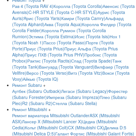
Ремонт Toyota
+
Рав 4 (Toyota RAV 4)
Королла (Toyota Corolla)
Авенсис (Toyota
Avensis)
C-HR STYLE (Toyota C-HR STYLE)
Аурис (Toyota
Auris)
Ярис (Toyota Yaris)
Камри (Toyota Camry)
Альфард
(Toyota Alphard)
Аква (Toyota Aqua)
Королла Филдер (Toyota
Corolla Fielder)
Королла Румион (Toyota Corolla
Rumion)
Эстима (Toyota Estima)
Исис (Toyota Isis)
Нох 1
(Toyota Noah 1)
Пассо (Toyota Passo)
Порте (Toyota
Porte)
Приус (Toyota Prius)
Приус Альфа (Toyota Prius
Alpha)
Приус ПХВ (Toyota Prius PHV)
Пробокс (Toyota
Probox)
Рактис (Toyota Ractis)
Спад (Toyota Spade)
Танк
(Toyota Tank)
Вангуард (Toyota Vanguard)
Вилфаер (Toyota
Vellfire)
Версо (Toyota Verso)
Витз (Toyota Vitz)
Вокси (Toyota
Voxy)
Айкью (Toyota IQ)
Ремонт Subaru
+
Аутбек (Subaru Outback)
Легаси (Subaru Legacy)
Форестер
(Subaru Forester)
Импреза (Subaru Impreza)
Плео (Subaru
Pleo)
R2 (Subaru R2)
Стелла (Subaru Stella)
Ремонт Mitsubishi
+
Ремонт вариатора Mitsubishi Outlander
ASX (Mitsubishi
ASX)
Лансер X (Mitsubishi Lancer X)
Цедиа (Mitsubishi
Cedia)
Кольт (Mitsubishi Colt)
CX (Mitsubishi CX)
Делика D:5
(Mitsubishi Delica D:5)
Галант Фортис (Mitsubishi Galant Fortis)