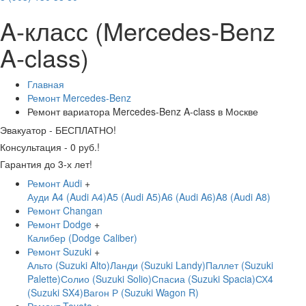
A-класс (Mercedes-Benz
A-class)
Главная
Ремонт Mercedes-Benz
Ремонт вариатора Mercedes-Benz A-class в Москве
Эвакуатор - БЕСПЛАТНО!
Консультация - 0 руб.!
Гарантия до 3-х лет!
Ремонт Audi
+
Ауди A4 (Audi А4)
A5 (Audi A5)
A6 (Audi A6)
A8 (Audi A8)
Ремонт Changan
Ремонт Dodge
+
Калибер (Dodge Caliber)
Ремонт Suzuki
+
Альто (Suzuki Alto)
Ланди (Suzuki Landy)
Паллет (Suzuki
Palette)
Солио (Suzuki Solio)
Спасиа (Suzuki Spacia)
СХ4
(Suzuki SX4)
Вагон Р (Suzuki Wagon R)