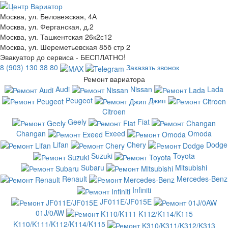
Москва, ул. Беловежская, 4А
Москва, ул. Ферганская, д.2
Москва, ул. Ташкентская 26к2с12
Москва, ул. Шереметьевская 85б стр 2
Эвакуатор до сервиса - БЕСПЛАТНО!
8 (903) 130 38 80
Заказать звонок
Ремонт вариатора
Audi
Nissan
Lada
Peugeot
Джип
Citroen
Geely
Fiat
Changan
Exeed
Omoda
Lifan
Chery
Dodge
Suzuki
Toyota
Subaru
Mitsubishi
Renault
Mercedes-Benz
Infiniti
JF011E/JF015E
01J/0AW
K110/K111/K112/K114/K115