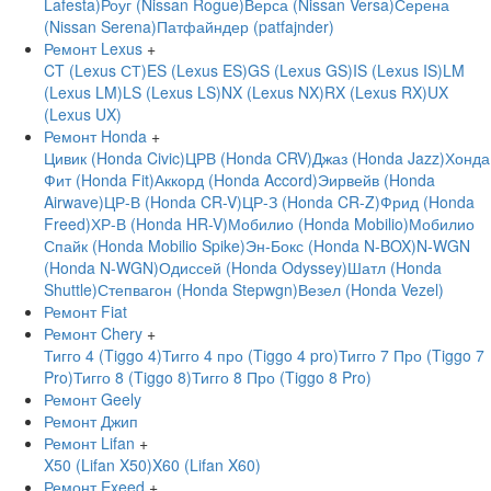
Lafesta)
Роуг (Nissan Rogue)
Верса (Nissan Versa)
Серена
(Nissan Serena)
Патфайндер (patfajnder)
Ремонт Lexus
+
CT (Lexus СТ)
ES (Lexus ES)
GS (Lexus GS)
IS (Lexus IS)
LM
(Lexus LM)
LS (Lexus LS)
NX (Lexus NX)
RX (Lexus RX)
UX
(Lexus UX)
Ремонт Honda
+
Цивик (Honda Civic)
ЦРВ (Honda CRV)
Джаз (Honda Jazz)
Хонда
Фит (Honda Fit)
Аккорд (Honda Accord)
Эирвейв (Honda
Airwave)
ЦР-В (Honda CR-V)
ЦР-З (Honda CR-Z)
Фрид (Honda
Freed)
ХР-В (Honda HR-V)
Мобилио (Honda Mobilio)
Мобилио
Спайк (Honda Mobilio Spike)
Эн-Бокс (Honda N-BOX)
N-WGN
(Honda N-WGN)
Одиссей (Honda Odyssey)
Шатл (Honda
Shuttle)
Степвагон (Honda Stepwgn)
Везел (Honda Vezel)
Ремонт Fiat
Ремонт Chery
+
Тигго 4 (Tiggo 4)
Тигго 4 про (Tiggo 4 pro)
Тигго 7 Про (Tiggo 7
Pro)
Тигго 8 (Tiggo 8)
Тигго 8 Про (Tiggo 8 Pro)
Ремонт Geely
Ремонт Джип
Ремонт Lifan
+
X50 (Lifan X50)
X60 (Lifan X60)
Ремонт Exeed
+