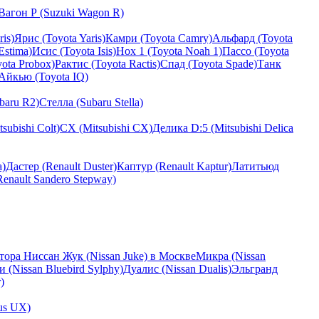
Вагон Р (Suzuki Wagon R)
is)
Ярис (Toyota Yaris)
Камри (Toyota Camry)
Альфард (Toyota
Estima)
Исис (Toyota Isis)
Нох 1 (Toyota Noah 1)
Пассо (Toyota
ota Probox)
Рактис (Toyota Ractis)
Спад (Toyota Spade)
Танк
Айкью (Toyota IQ)
baru R2)
Стелла (Subaru Stella)
subishi Colt)
CX (Mitsubishi CX)
Делика D:5 (Mitsubishi Delica
a)
Дастер (Renault Duster)
Каптур (Renault Kaptur)
Латитьюд
enault Sandero Stepway)
тора Ниссан Жук (Nissan Juke) в Москве
Микра (Nissan
(Nissan Bluebird Sylphy)
Дуалис (Nissan Dualis)
Эльгранд
)
us UX)