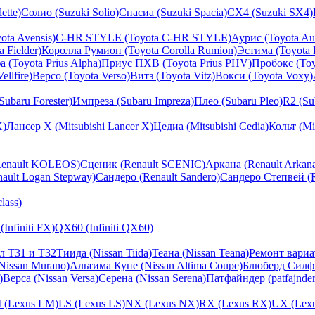
ette)
Солио (Suzuki Solio)
Спасиа (Suzuki Spacia)
СХ4 (Suzuki SX4)
ota Avensis)
C-HR STYLE (Toyota C-HR STYLE)
Аурис (Toyota Aur
 Fielder)
Королла Румион (Toyota Corolla Rumion)
Эстима (Toyota 
 (Toyota Prius Alpha)
Приус ПХВ (Toyota Prius PHV)
Пробокс (Toy
llfire)
Версо (Toyota Verso)
Витз (Toyota Vitz)
Вокси (Toyota Voxy)
ubaru Forester)
Импреза (Subaru Impreza)
Плео (Subaru Pleo)
R2 (Su
X)
Лансер X (Mitsubishi Lancer X)
Цедиа (Mitsubishi Cedia)
Кольт (Mit
Renault KOLEOS)
Сценик (Renault SCENIC)
Аркана (Renault Arkan
ault Logan Stepway)
Сандеро (Renault Sandero)
Сандеро Степвей (R
lass)
(Infiniti FX)
QX60 (Infiniti QX60)
л Т31 и Т32
Тиида (Nissan Tiida)
Теана (Nissan Teana)
Ремонт вариа
Nissan Murano)
Альтима Купе (Nissan Altima Coupe)
Блюберд Силфи 
)
Верса (Nissan Versa)
Серена (Nissan Serena)
Патфайндер (patfajnder
 (Lexus LM)
LS (Lexus LS)
NX (Lexus NX)
RX (Lexus RX)
UX (Lex