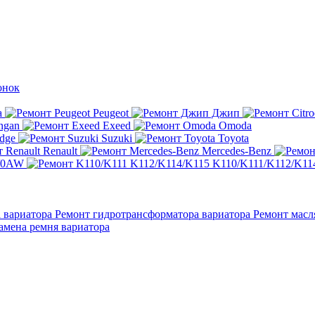
онок
a
Peugeot
Джип
ngan
Exeed
Omoda
dge
Suzuki
Toyota
Renault
Mercedes-Benz
/0AW
K110/K111/K112/K11
а вариатора
Ремонт гидротрансформатора вариатора
Ремонт масл
амена ремня вариатора