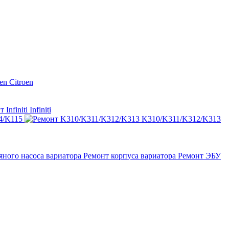
Citroen
Infiniti
4/K115
K310/K311/K312/K313
яного насоса вариатора
Ремонт корпуса вариатора
Ремонт ЭБУ